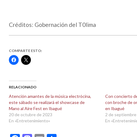
Créditos: Gobernación del T0lima
COMPARTE ESTO:
Haz
Haz
clic
clic
para
para
compartir
compartir
en
en
Facebook
X
(Se
(Se
abre
abre
RELACIONADO
en
en
una
una
Atención amantes de la música electrócina,
Con concierto de
ventana
ventana
este sábado se realizará el showcase de
con broche de or
nueva)
nueva)
Mano al Aire Fest en Ibagué
en Ibagué
20 de octubre de 2023
2 de septiembre
En «Entretenimiento»
En «Entretenimi