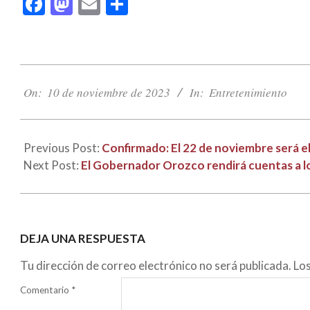
Facebook
Mastodon
Email
Compartir
2023-
11-
On:
10 de noviembre de 2023
In:
Entretenimiento
10
Previous Post:
Confirmado: El 22 de noviembre será el
Next Post:
El Gobernador Orozco rendirá cuentas a lo
DEJA UNA RESPUESTA
Tu dirección de correo electrónico no será publicada.
Lo
Comentario
*