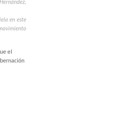
 Hernández,
ela en este
 movimiento
ue el
obernación