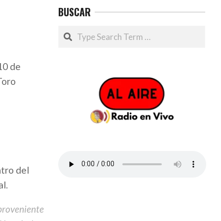
BUSCAR
Search
10 de
Toro
tro del
l.
 proveniente