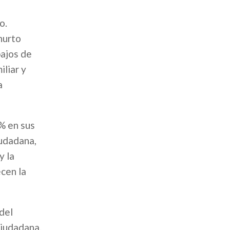
o.
hurto
bajos de
iliar y
a
% en sus
iudadana,
y la
cen la
 del
ciudadana.