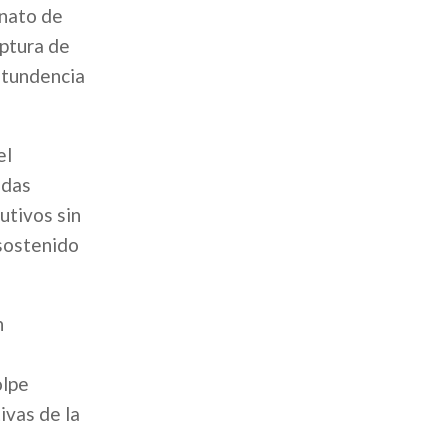
inato de
aptura de
ntundencia
el
adas
utivos sin
 sostenido
n
olpe
ivas de la