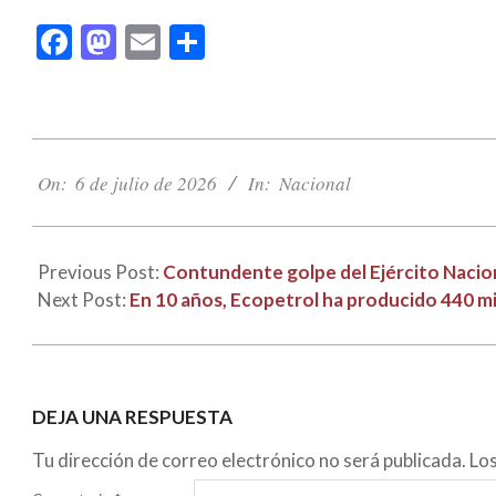
Facebook
Mastodon
Email
Compartir
2026-
07-
On:
6 de julio de 2026
In:
Nacional
06
Previous Post:
Contundente golpe del Ejército Naciona
Next Post:
En 10 años, Ecopetrol ha producido 440 mi
DEJA UNA RESPUESTA
Tu dirección de correo electrónico no será publicada.
Lo