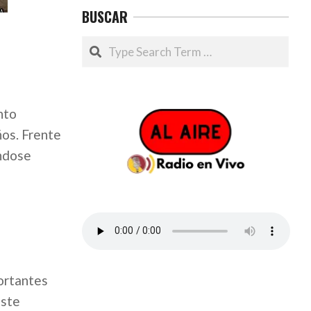
BUSCAR
Search
nto
ños. Frente
ándose
portantes
este