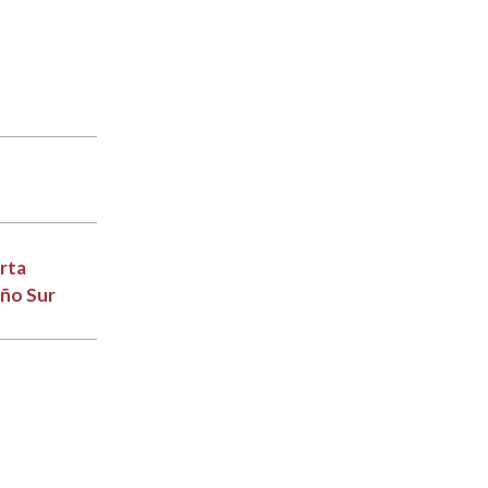
arta
año Sur