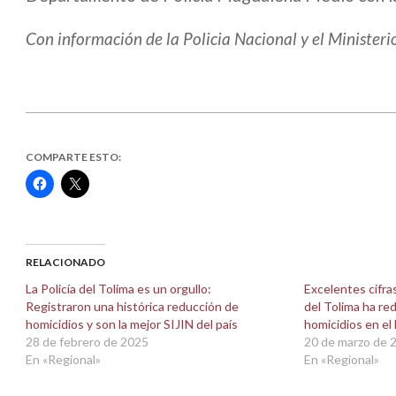
Con información de la Policia Nacional y el Ministeri
COMPARTE ESTO:
Haz
Haz
clic
clic
para
para
compartir
compartir
en
en
Facebook
X
(Se
(Se
abre
abre
RELACIONADO
en
en
una
una
La Policía del Tolima es un orgullo:
Excelentes cifras
ventana
ventana
Registraron una histórica reducción de
del Tolima ha re
nueva)
nueva)
homicidios y son la mejor SIJIN del país
homicidios en e
28 de febrero de 2025
20 de marzo de 
En «Regional»
En «Regional»