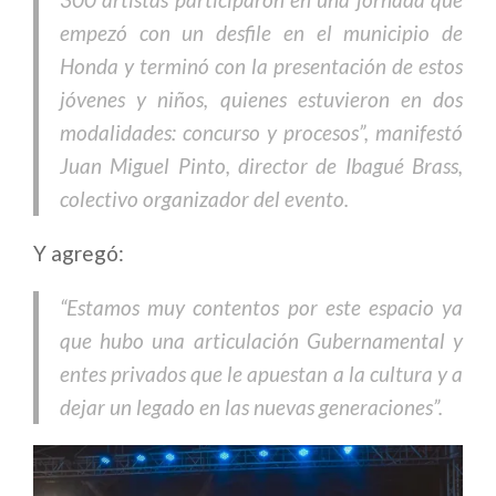
empezó con un desfile en el municipio de
Honda y terminó con la presentación de estos
jóvenes y niños, quienes estuvieron en dos
modalidades: concurso y procesos”, manifestó
Juan Miguel Pinto, director de Ibagué Brass,
colectivo organizador del evento.
Y agregó:
“Estamos muy contentos por este espacio ya
que hubo una articulación Gubernamental y
entes privados que le apuestan a la cultura y a
dejar un legado en las nuevas generaciones”.