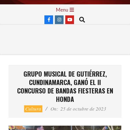
Skip
Primary
Menu
to
Navigation
Search
content
Menu
GRUPO MUSICAL DE GUTIÉRREZ,
CUNDINAMARCA, GANÓ EL II
CONCURSO DE BANDAS FIESTERAS EN
HONDA
Cultura
On:
25 de octubre de 2023