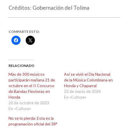
Créditos: Gobernación del Tolima
COMPARTE ESTO:
Haz
Haz
clic
clic
para
para
compartir
compartir
en
en
Facebook
X
(Se
(Se
abre
abre
RELACIONADO
en
en
una
una
Más de 300 músicos
Así se vivió el Día Nacional
ventana
ventana
participarán mañana 21 de
de la Música Colombiana en
nueva)
nueva)
octubre en el II Concurso
Honda y Chaparral
de Bandas Fiesteras en
23 de marzo de 2024
Honda
En «Cultura»
20 de octubre de 2023
En «Cultura»
No se lo pierda: Esta es la
programación oficial del 38°