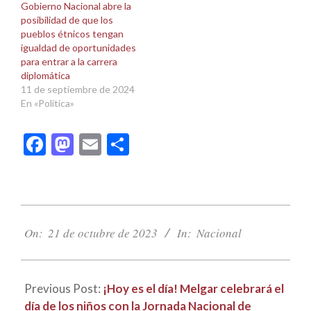
Gobierno Nacional abre la
posibilidad de que los
pueblos étnicos tengan
igualdad de oportunidades
para entrar a la carrera
diplomática
11 de septiembre de 2024
En «Política»
Facebook
Mastodon
Email
Compartir
2023-
10-
On:
21 de octubre de 2023
In:
Nacional
21
Previous Post:
¡Hoy es el día! Melgar celebrará el
día de los niños con la Jornada Nacional de