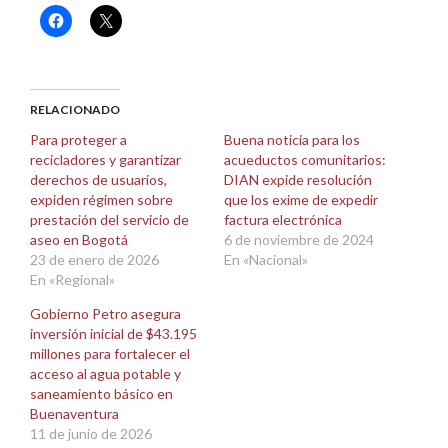
Haz
Haz
clic
clic
para
para
compartir
compartir
en
en
Facebook
X
(Se
(Se
abre
abre
RELACIONADO
en
en
una
una
Para proteger a
Buena noticia para los
ventana
ventana
recicladores y garantizar
acueductos comunitarios:
nueva)
nueva)
derechos de usuarios,
DIAN expide resolución
expiden régimen sobre
que los exime de expedir
prestación del servicio de
factura electrónica
aseo en Bogotá
6 de noviembre de 2024
23 de enero de 2026
En «Nacional»
En «Regional»
Gobierno Petro asegura
inversión inicial de $43.195
millones para fortalecer el
acceso al agua potable y
saneamiento básico en
Buenaventura
11 de junio de 2026