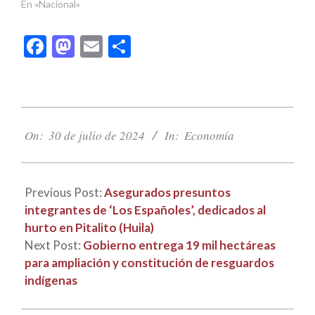
En «Nacional»
Facebook
Mastodon
Email
Compartir
2024-
07-
On:
30 de julio de 2024
In:
Economía
30
Previous Post:
Asegurados presuntos
integrantes de ‘Los Españoles’, dedicados al
hurto en Pitalito (Huila)
Next Post:
Gobierno entrega 19 mil hectáreas
para ampliación y constitución de resguardos
indígenas