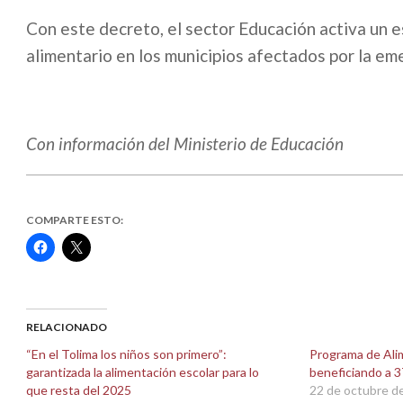
Con este decreto, el sector Educación activa un 
alimentario en los municipios afectados por la em
Con información del Ministerio de Educación
COMPARTE ESTO:
Haz
Haz
clic
clic
para
para
compartir
compartir
en
en
Facebook
X
(Se
(Se
abre
abre
RELACIONADO
en
en
una
una
“En el Tolima los niños son primero”:
Programa de Ali
ventana
ventana
garantizada la alimentación escolar para lo
beneficiando a 
nueva)
nueva)
que resta del 2025
22 de octubre d