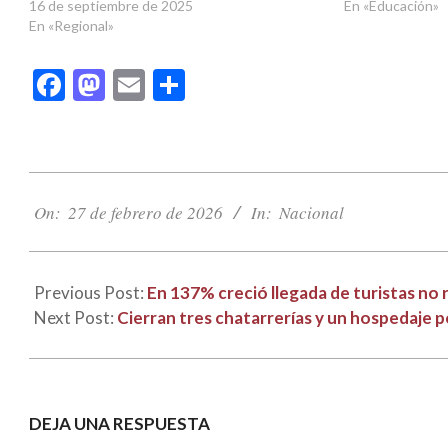
16 de septiembre de 2025
En «Educación»
En «Regional»
Facebook
Mastodon
Email
Compartir
2026-
02-
On:
27 de febrero de 2026
In:
Nacional
27
Previous Post:
En 137% creció llegada de turistas no
Next Post:
Cierran tres chatarrerías y un hospedaje p
DEJA UNA RESPUESTA