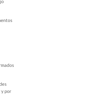
jo
amentos
irmados
ades
 y por