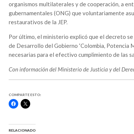
organismos multilaterales y de cooperación, a ent
gubernamentales (ONG) que voluntariamente asuma
restaurativos de la JEP.
Por último, el ministerio explicó que el decreto s
de Desarrollo del Gobierno ‘Colombia, Potencia Mu
necesarias para el efectivo cumplimiento de las s
Con información del Ministerio de Justicia y del Der
COMPARTE ESTO:
Haz
Haz
clic
clic
para
para
compartir
compartir
en
en
Facebook
X
(Se
(Se
abre
abre
RELACIONADO
en
en