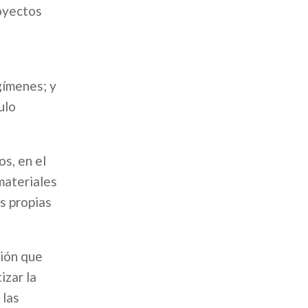
royectos
gímenes; y
ulo
s, en el
materiales
s propias
ción que
izar la
 las