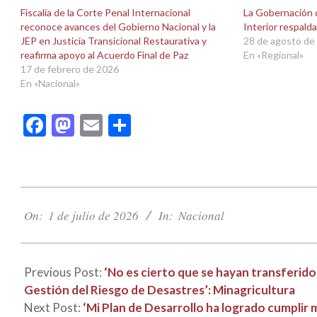
una
una
Fiscalía de la Corte Penal Internacional
La Gobernación d
ventana
ventana
reconoce avances del Gobierno Nacional y la
Interior respalda
nueva)
nueva)
JEP en Justicia Transicional Restaurativa y
28 de agosto de
reafirma apoyo al Acuerdo Final de Paz
En «Regional»
17 de febrero de 2026
En «Nacional»
Facebook
Mastodon
Email
Compartir
2026-
07-
On:
1 de julio de 2026
In:
Nacional
01
Previous Post:
‘No es cierto que se hayan transferido
Gestión del Riesgo de Desastres’: Minagricultura
Next Post:
‘Mi Plan de Desarrollo ha logrado cumplir