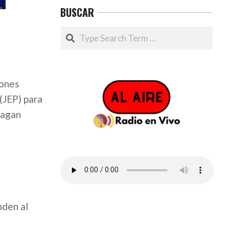
BUSCAR
Search
iones
(JEP) para
hagan
nden al