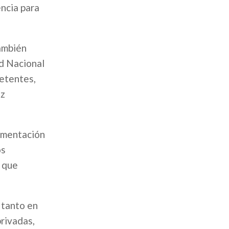
encia para
ambién
ad Nacional
petentes,
az
lementación
os
d que
 tanto en
privadas,