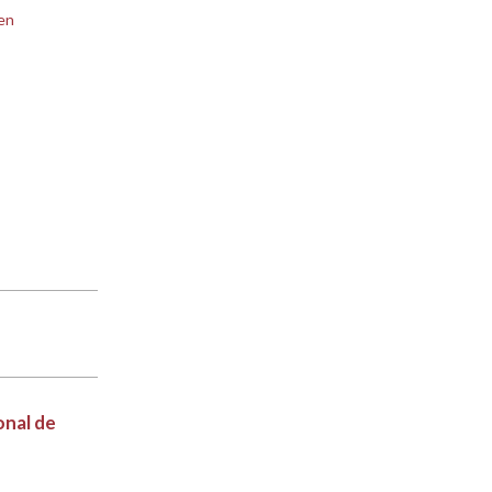
en
onal de