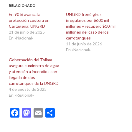
(Se
(Se
abre
abre
RELACIONADO
en
en
una
una
En 90 % avanza la
UNGRD frenó giros
ventana
ventana
protección costera en
irregulares por $600 mil
nueva)
nueva)
Cartagena: UNGRD
millones y recuperó $10 mil
21 de junio de 2025
millones del caso de los
En «Nacional»
carrotanques
11 de junio de 2026
En «Nacional»
Gobernación del Tolima
asegura suministro de agua
y atención a incendios con
llegada de dos
carrotanques de la UNGRD
4 de agosto de 2025
En «Regional»
Facebook
Mastodon
Email
Compartir