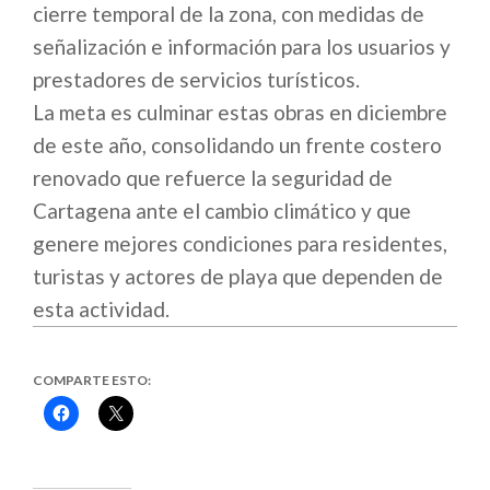
cierre temporal de la zona, con medidas de
señalización e información para los usuarios y
prestadores de servicios turísticos.
La meta es culminar estas obras en diciembre
de este año, consolidando un frente costero
renovado que refuerce la seguridad de
Cartagena ante el cambio climático y que
genere mejores condiciones para residentes,
turistas y actores de playa que dependen de
esta actividad.
COMPARTE ESTO:
Haz
Haz
clic
clic
para
para
compartir
compartir
en
en
Facebook
X