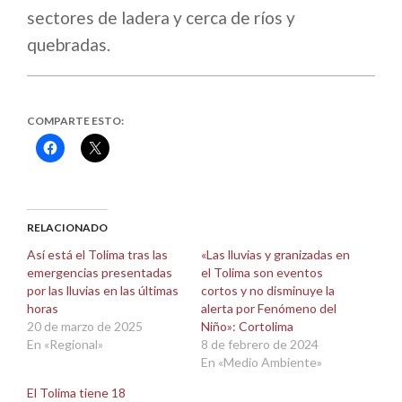
sectores de ladera y cerca de ríos y
quebradas.
COMPARTE ESTO:
Haz
Haz
clic
clic
para
para
compartir
compartir
en
en
Facebook
X
(Se
(Se
abre
abre
RELACIONADO
en
en
una
una
Así está el Tolima tras las
«Las lluvias y granizadas en
ventana
ventana
emergencias presentadas
el Tolima son eventos
nueva)
nueva)
por las lluvias en las últimas
cortos y no disminuye la
horas
alerta por Fenómeno del
20 de marzo de 2025
Niño»: Cortolima
En «Regional»
8 de febrero de 2024
En «Medio Ambiente»
El Tolima tiene 18