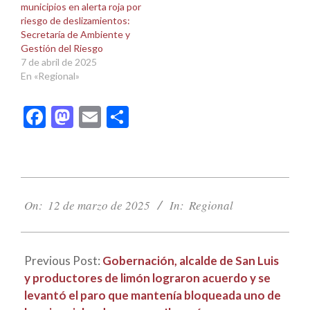
municipios en alerta roja por
riesgo de deslizamientos:
Secretaría de Ambiente y
Gestión del Riesgo
7 de abril de 2025
En «Regional»
Facebook
Mastodon
Email
Compartir
2025-
03-
On:
12 de marzo de 2025
In:
Regional
12
Previous Post:
Gobernación, alcalde de San Luis
y productores de limón lograron acuerdo y se
levantó el paro que mantenía bloqueada uno de