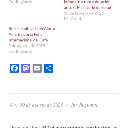
En «Regional»
infraestructura y dotación
ante el Ministerio de Salud
19 de febrero de 2026
En «Salud»
Red Hospitalaria en Alerta
Amarilla por la Feria
Internacional del Café
9 de agosto de 2025
En «Regional»
Facebook
Mastodon
Email
Compartir
2025-
08-
On:
30 de agosto de 2025
In:
Regional
30
Previous Post:
El Tolima responde con hechos: el