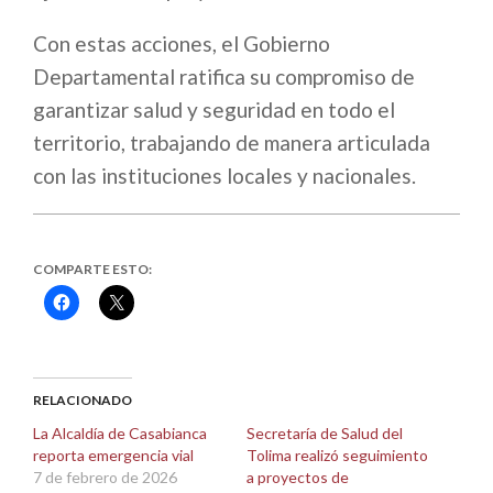
Con estas acciones, el Gobierno
Departamental ratifica su compromiso de
garantizar salud y seguridad en todo el
territorio, trabajando de manera articulada
con las instituciones locales y nacionales.
COMPARTE ESTO:
Haz
Haz
clic
clic
para
para
compartir
compartir
en
en
Facebook
X
(Se
(Se
abre
abre
RELACIONADO
en
en
una
una
La Alcaldía de Casabianca
Secretaría de Salud del
ventana
ventana
reporta emergencia vial
Tolima realizó seguimiento
nueva)
nueva)
7 de febrero de 2026
a proyectos de