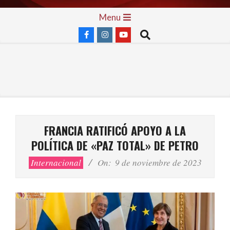
Skip
Primary
Menu
to
Navigation
Search
content
Menu
FRANCIA RATIFICÓ APOYO A LA
POLÍTICA DE «PAZ TOTAL» DE PETRO
Internacional
On:
9 de noviembre de 2023