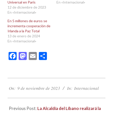
Universal en París
En «Internacional»
12 de diciembre de 2023
En «Internacional»
En 5 millones de euros se
incrementa cooperación de
Irlanda a la Paz Total
13 de enero de 2024
En «Internacional»
Facebook
Mastodon
Email
Compartir
2023-
11-
On:
9 de noviembre de 2023
In:
Internacional
09
Previous Post:
La Alcaldía del Líbano realizará la