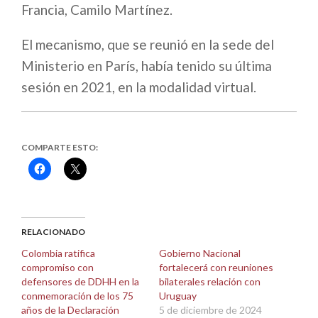
Francia, Camilo Martínez.
El mecanismo, que se reunió en la sede del
Ministerio en París, había tenido su última
sesión en 2021, en la modalidad virtual.
COMPARTE ESTO:
Haz
Haz
clic
clic
para
para
compartir
compartir
en
en
Facebook
X
(Se
(Se
abre
abre
RELACIONADO
en
en
una
una
Colombia ratifica
Gobierno Nacional
ventana
ventana
compromiso con
fortalecerá con reuniones
nueva)
nueva)
defensores de DDHH en la
bilaterales relación con
conmemoración de los 75
Uruguay
años de la Declaración
5 de diciembre de 2024