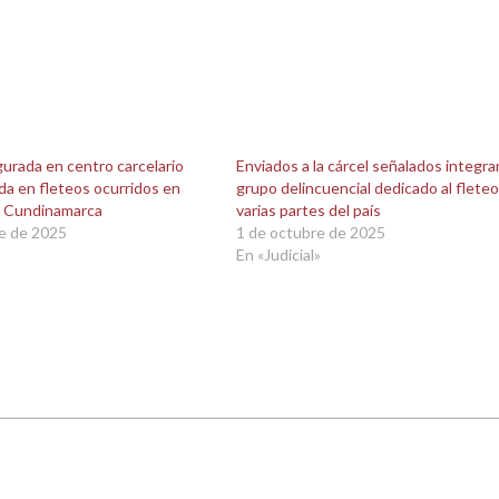
egurada en centro carcelario
Enviados a la cárcel señalados integr
da en fleteos ocurridos en
grupo delincuencial dedicado al fleteo
 y Cundinamarca
varias partes del país
e de 2025
1 de octubre de 2025
En «Judicial»