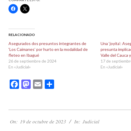
Haz
Haz
clic
clic
para
para
compartir
compartir
en
en
Facebook
X
(Se
(Se
abre
abre
RELACIONADO
en
en
una
una
Asegurados dos presuntos integrantes de
Una ‘joyita’: As
ventana
ventana
‘Los Caimanes’ por hurto en la modalidad de
presunta implica
nueva)
nueva)
fleteo en Ibagué
Valle del Cauca
26 de septiembre de 2024
17 de septiembr
En «Judicial»
En «Judicial»
Facebook
Mastodon
Email
Compartir
2023-
10-
On:
19 de octubre de 2023
In:
Judicial
19