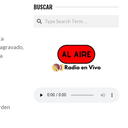
BUSCAR
Search
ta
 agravado,
la
rden