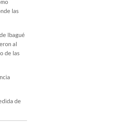
como
onde las
 de Ibagué
eron al
o de las
ncia
medida de