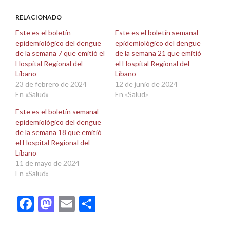
Facebook
X
(Se
(Se
abre
abre
RELACIONADO
en
en
una
una
Este es el boletín
Este es el boletín semanal
ventana
ventana
epidemiológico del dengue
epidemiológico del dengue
nueva)
nueva)
de la semana 7 que emitió el
de la semana 21 que emitió
Hospital Regional del
el Hospital Regional del
Líbano
Líbano
23 de febrero de 2024
12 de junio de 2024
En «Salud»
En «Salud»
Este es el boletín semanal
epidemiológico del dengue
de la semana 18 que emitió
el Hospital Regional del
Líbano
11 de mayo de 2024
En «Salud»
Facebook
Mastodon
Email
Compartir