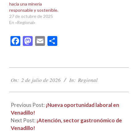
hacia una minería
responsable y sostenible.
27 de octubre de 2025
En «Regional»
Facebook
Mastodon
Email
Compartir
2026-
07-
On:
2 de julio de 2026
In:
Regional
02
Previous Post:
¡Nueva oportunidad laboral en
Venadillo!
Next Post:
¡Atención, sector gastronómico de
Venadillo!