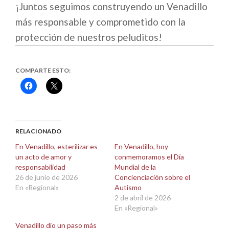
¡Juntos seguimos construyendo un Venadillo
más responsable y comprometido con la
protección de nuestros peluditos!
COMPARTE ESTO:
Haz
Haz
clic
clic
para
para
compartir
compartir
en
en
Facebook
X
(Se
(Se
abre
abre
RELACIONADO
en
en
una
una
En Venadillo, esterilizar es
En Venadillo, hoy
ventana
ventana
un acto de amor y
conmemoramos el Día
nueva)
nueva)
responsabilidad
Mundial de la
26 de junio de 2026
Concienciación sobre el
En «Regional»
Autismo
2 de abril de 2026
En «Regional»
Venadillo dio un paso más