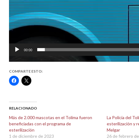
00:00
COMPARTE ESTO:
Haz
Haz
clic
clic
para
para
compartir
compartir
en
en
Facebook
X
(Se
(Se
abre
abre
RELACIONADO
en
en
una
una
Más de 2.000 mascotas en el Tolima fueron
La Policía del To
ventana
ventana
beneficiadas con el programa de
esterilización y
nueva)
nueva)
esterilización
Melgar
1 de diciembre de 2023
26 de febrero d