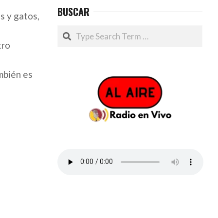
BUSCAR
s y gatos,
Search
tro
mbién es