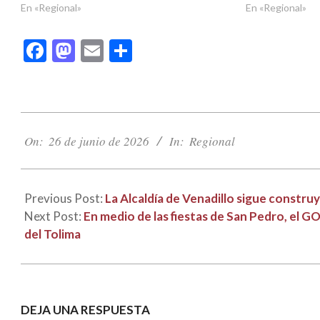
En «Regional»
En «Regional»
Facebook
Mastodon
Email
Compartir
2026-
06-
On:
26 de junio de 2026
In:
Regional
26
Previous Post:
La Alcaldía de Venadillo sigue constr
Next Post:
En medio de las fiestas de San Pedro, el GO
del Tolima
DEJA UNA RESPUESTA