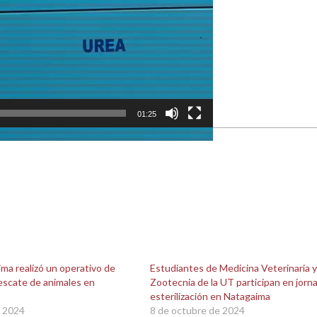
01:25
lima realizó un operativo de
Estudiantes de Medicina Veterinaria y
 rescate de animales en
Zootecnia de la UT participan en jorn
esterilización en Natagaima
e 2024
8 de octubre de 2024