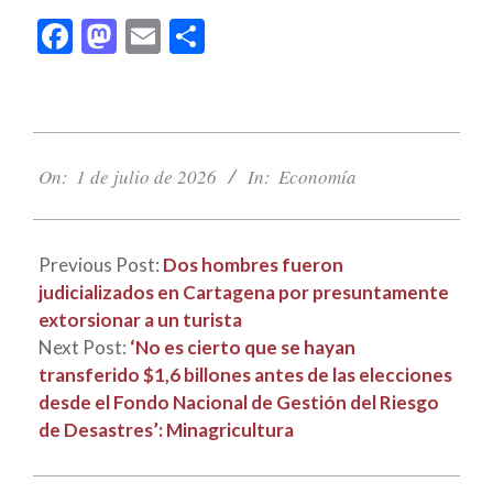
Facebook
Mastodon
Email
Compartir
2026-
07-
On:
1 de julio de 2026
In:
Economía
01
Previous Post:
Dos hombres fueron
judicializados en Cartagena por presuntamente
extorsionar a un turista
Next Post:
‘No es cierto que se hayan
transferido $1,6 billones antes de las elecciones
desde el Fondo Nacional de Gestión del Riesgo
de Desastres’: Minagricultura