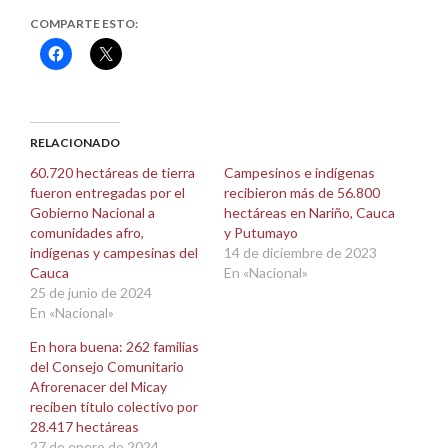
COMPARTE ESTO:
Haz
Haz
clic
clic
para
para
compartir
compartir
en
en
Facebook
X
(Se
(Se
abre
abre
RELACIONADO
en
en
una
una
60.720 hectáreas de tierra
Campesinos e indígenas
ventana
ventana
fueron entregadas por el
recibieron más de 56.800
nueva)
nueva)
Gobierno Nacional a
hectáreas en Nariño, Cauca
comunidades afro,
y Putumayo
indígenas y campesinas del
14 de diciembre de 2023
Cauca
En «Nacional»
25 de junio de 2024
En «Nacional»
En hora buena: 262 familias
del Consejo Comunitario
Afrorenacer del Micay
reciben título colectivo por
28.417 hectáreas
27 de enero de 2024