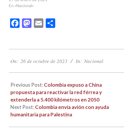
En «Nacional»
Facebook
Mastodon
Email
Compartir
2023-
10-
On:
26 de octubre de 2023
In:
Nacional
26
Previous Post:
Colombia expuso a China
propuesta para reactivar la red férrea y
extenderla a 5.400 kilómetros en 2050
Next Post:
Colombia envía avión con ayuda
humanitaria para Palestina