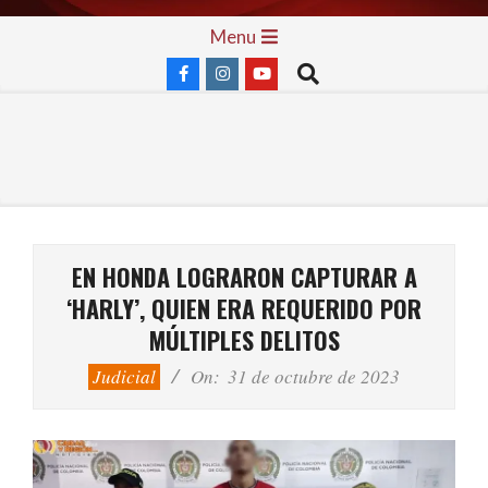
Skip
Primary
Menu
to
Navigation
Search
content
Menu
EN HONDA LOGRARON CAPTURAR A
‘HARLY’, QUIEN ERA REQUERIDO POR
MÚLTIPLES DELITOS
Judicial
On:
31 de octubre de 2023