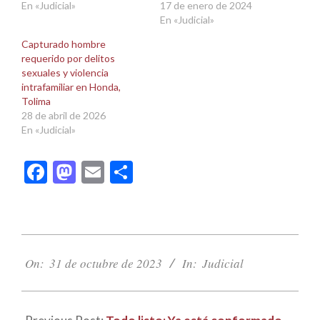
En «Judicial»
17 de enero de 2024
En «Judicial»
Capturado hombre
requerido por delitos
sexuales y violencia
intrafamiliar en Honda,
Tolima
28 de abril de 2026
En «Judicial»
Facebook
Mastodon
Email
Compartir
2023-
10-
On:
31 de octubre de 2023
In:
Judicial
31