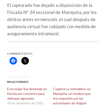
El capturado fue dejado a disposición de la
Fiscalía N° 34 seccional de Mariquita, por los
delitos antes en mención, el cual después de
audiencia virtual fue cobijado con medida de
aseguramiento intramural.
COMPARTE ESTO:
Haz
Haz
clic
clic
para
para
compartir
compartir
en
en
Facebook
X
(Se
(Se
abre
abre
RELACIONADO
en
en
una
una
Esta mujer fue detenida en
Cogieron a ‘metralleta’ en
ventana
ventana
Honda por concierto para
Mariquita, un hombre que
nueva)
nueva)
delinquir agravado
era requerido por las
28 de diciembre de 2023
autoridades de Ibagué