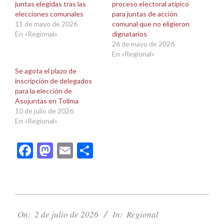
juntas elegidas tras las
proceso electoral atípico
nueva)
nueva)
elecciones comunales
para juntas de acción
11 de mayo de 2026
comunal que no eligieron
En «Regional»
dignatarios
26 de mayo de 2026
En «Regional»
Se agota el plazo de
inscripción de delegados
para la elección de
Asojuntas en Tolima
10 de julio de 2026
En «Regional»
Facebook
Mastodon
Email
Compartir
2026-
07-
On:
2 de julio de 2026
In:
Regional