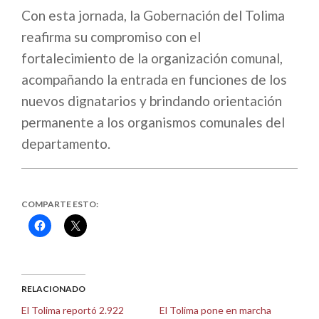
Con esta jornada, la Gobernación del Tolima
reafirma su compromiso con el
fortalecimiento de la organización comunal,
acompañando la entrada en funciones de los
nuevos dignatarios y brindando orientación
permanente a los organismos comunales del
departamento.
COMPARTE ESTO:
Haz
Haz
clic
clic
para
para
compartir
compartir
en
en
Facebook
X
(Se
(Se
abre
abre
RELACIONADO
en
en
una
una
El Tolima reportó 2.922
El Tolima pone en marcha
ventana
ventana