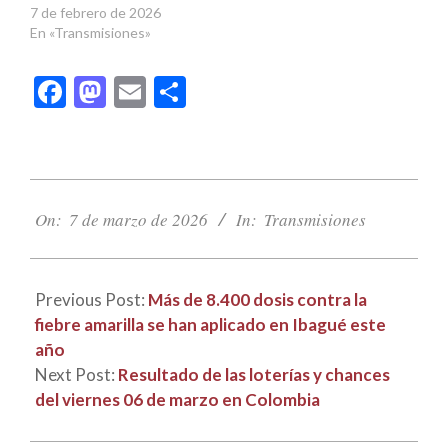
7 de febrero de 2026
En «Transmisiones»
Facebook
Mastodon
Email
Compartir
2026-
03-
On:
7 de marzo de 2026
In:
Transmisiones
07
Previous Post:
Más de 8.400 dosis contra la
fiebre amarilla se han aplicado en Ibagué este
año
Next Post:
Resultado de las loterías y chances
del viernes 06 de marzo en Colombia