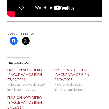
COMPARTE ESTO:
Haz
Haz
clic
clic
para
para
compartir
compartir
en
en
Facebook
X
(Se
(Se
abre
abre
RELACIONADO
en
en
una
una
EMISIÓN NOTICIERO
EMISIÓN NOTICIERO
ventana
ventana
IBAGUÉ VAMOS BIEN
IBAGUÉ VAMOS BIEN
nueva)
nueva)
07/09/2024
07/06/2025
7 de septiembre de 2024
7 de junio de 2025
En «Transmisiones»
En «Transmisiones»
EMISIÓN NOTICIERO
IBAGUÉ VAMOS BIEN
07/02/26