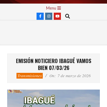
Skip
Primary
Menu
to
Navigation
Search
content
Menu
EMISIÓN NOTICIERO IBAGUÉ VAMOS
BIEN 07/03/26
Transmisiones
On:
7 de marzo de 2026