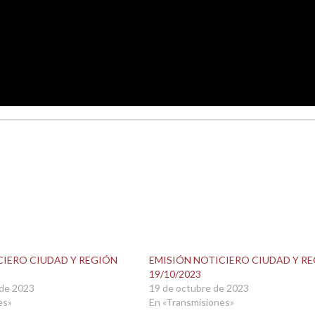
CIERO CIUDAD Y REGIÓN
EMISIÓN NOTICIERO CIUDAD Y R
19/10/2023
 de 2023
19 de octubre de 2023
es»
En «Transmisiones»