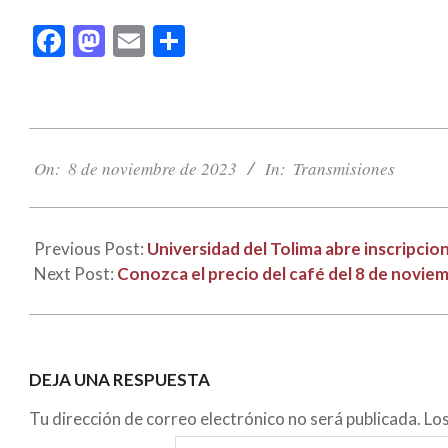
Facebook
Mastodon
Email
Compartir
2023-
11-
On:
8 de noviembre de 2023
In:
Transmisiones
08
Previous Post:
Universidad del Tolima abre inscripci
Next Post:
Conozca el precio del café del 8 de novie
DEJA UNA RESPUESTA
Tu dirección de correo electrónico no será publicada.
Lo