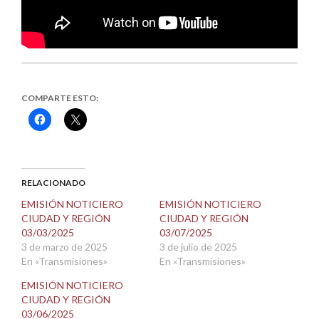
COMPARTE ESTO:
Haz
Haz
clic
clic
para
para
compartir
compartir
en
en
Facebook
X
(Se
(Se
abre
abre
RELACIONADO
en
en
una
una
EMISIÓN NOTICIERO
EMISIÓN NOTICIERO
ventana
ventana
CIUDAD Y REGIÓN
CIUDAD Y REGIÓN
nueva)
nueva)
03/03/2025
03/07/2025
3 de marzo de 2025
3 de julio de 2025
En «Transmisiones»
En «Transmisiones»
EMISIÓN NOTICIERO
CIUDAD Y REGIÓN
03/06/2025