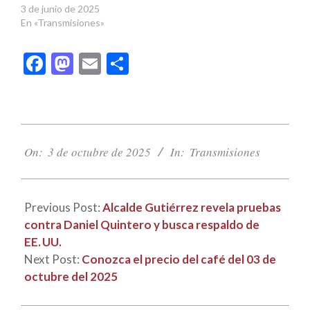
3 de junio de 2025
En «Transmisiones»
Facebook
Mastodon
Email
Compartir
2025-
10-
On:
3 de octubre de 2025
In:
Transmisiones
03
Previous Post:
Alcalde Gutiérrez revela pruebas
contra Daniel Quintero y busca respaldo de
EE. UU.
Next Post:
Conozca el precio del café del 03 de
octubre del 2025