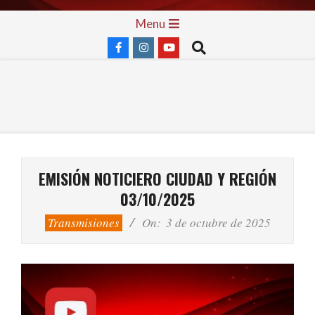
Skip
Primary
Menu
to
Navigation
Search
content
Menu
EMISIÓN NOTICIERO CIUDAD Y REGIÓN
03/10/2025
Transmisiones
On:
3 de octubre de 2025