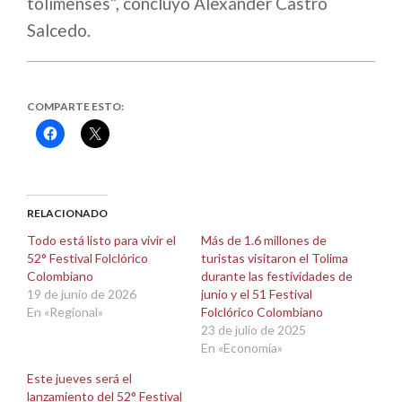
tolimenses”, concluyó Alexánder Castro
Salcedo.
COMPARTE ESTO:
Haz
Haz
clic
clic
para
para
compartir
compartir
en
en
Facebook
X
(Se
(Se
abre
abre
RELACIONADO
en
en
una
una
Todo está listo para vivir el
Más de 1.6 millones de
ventana
ventana
52° Festival Folclórico
turistas visitaron el Tolima
nueva)
nueva)
Colombiano
durante las festividades de
19 de junio de 2026
junio y el 51 Festival
En «Regional»
Folclórico Colombiano
23 de julio de 2025
En «Economía»
Este jueves será el
lanzamiento del 52° Festival