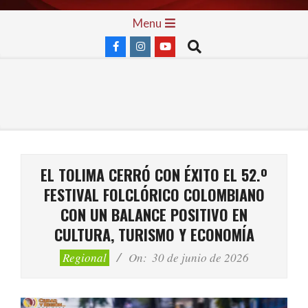
Skip
Primary
Menu
to
Navigation
Search
content
Menu
EL TOLIMA CERRÓ CON ÉXITO EL 52.º
FESTIVAL FOLCLÓRICO COLOMBIANO
CON UN BALANCE POSITIVO EN
CULTURA, TURISMO Y ECONOMÍA
Regional
On:
30 de junio de 2026