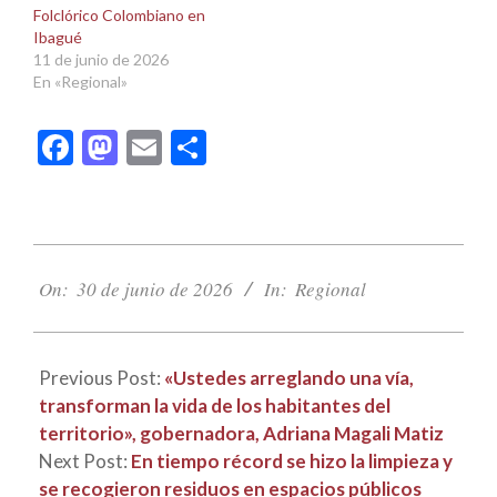
Folclórico Colombiano en
Ibagué
11 de junio de 2026
En «Regional»
Facebook
Mastodon
Email
Compartir
2026-
06-
On:
30 de junio de 2026
In:
Regional
30
Previous Post:
«Ustedes arreglando una vía,
transforman la vida de los habitantes del
territorio», gobernadora, Adriana Magali Matiz
Next Post:
En tiempo récord se hizo la limpieza y
se recogieron residuos en espacios públicos