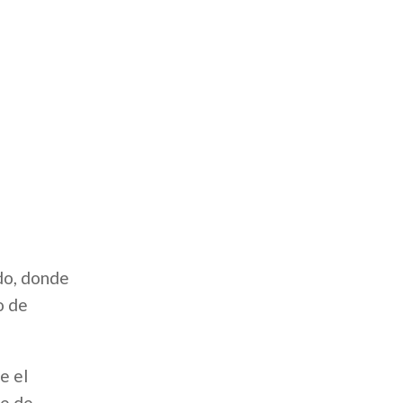
ado, donde
o de
e el
te de