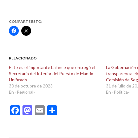
COMPARTE ESTO:
Haz
Haz
clic
clic
para
para
compartir
compartir
en
en
Facebook
X
(Se
(Se
abre
abre
RELACIONADO
en
en
una
una
Este es el importante balance que entregó el
La Gobernación d
ventana
ventana
Secretario del Interior del Puesto de Mando
transparencia e
nueva)
nueva)
Unificado
Comisión de Seg
30 de octubre de 2023
31 de julio de 2
En «Regional»
En «Política»
Facebook
Mastodon
Email
Compartir