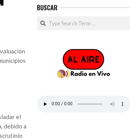
BUSCAR
Search
evaluación
municipios
ladar el
a, debido a
scrutinio