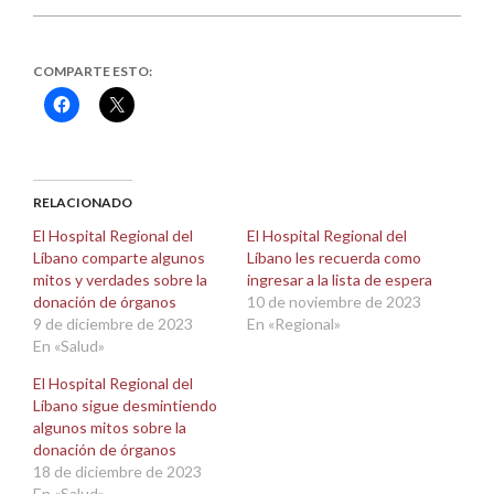
COMPARTE ESTO:
Haz
Haz
clic
clic
para
para
compartir
compartir
en
en
Facebook
X
(Se
(Se
abre
abre
RELACIONADO
en
en
una
una
El Hospital Regional del
El Hospital Regional del
ventana
ventana
Líbano comparte algunos
Líbano les recuerda como
nueva)
nueva)
mitos y verdades sobre la
ingresar a la lista de espera
donación de órganos
10 de noviembre de 2023
9 de diciembre de 2023
En «Regional»
En «Salud»
El Hospital Regional del
Líbano sigue desmintiendo
algunos mitos sobre la
donación de órganos
18 de diciembre de 2023
En «Salud»