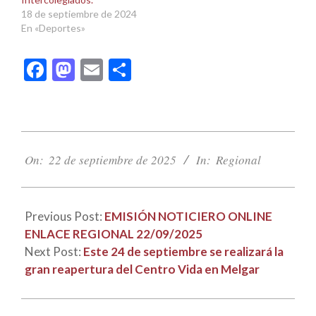
18 de septiembre de 2024
En «Deportes»
Facebook
Mastodon
Email
Compartir
2025-
09-
On:
22 de septiembre de 2025
In:
Regional
22
Previous Post:
EMISIÓN NOTICIERO ONLINE
ENLACE REGIONAL 22/09/2025
Next Post:
Este 24 de septiembre se realizará la
gran reapertura del Centro Vida en Melgar