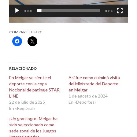
00:00
00:56
COMPARTE ESTO:
Haz
Haz
clic
clic
para
para
compartir
compartir
en
en
Facebook
X
(Se
(Se
abre
abre
RELACIONADO
en
en
una
una
En Melgar se siente el
Así fue como culminó visita
ventana
ventana
deporte con la copa
del Ministerio del Deporte
nueva)
nueva)
Nocional de patinaje STAR
en Melgar
LINE
1 de agosto de 2024
22 de julio de 2025
En «Deportes»
En «Regional»
¡Un gran logro! Melgar ha
sido seleccionado como
sede zonal de los Juegos
Intercolegiados.