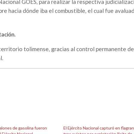
Nacional GOES, para realizar la respectiva judicializac
bre hacia dónde iba el combustible, el cual fue avalua
tación.
erritorio tolimense, gracias al control permanente de
l.
alones de gasolina fueron
El Ejército Nacional capturó en flagran
l Ejército Nacional
tres sujetos por explotación ilícita de