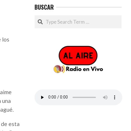
BUSCAR
Search
 los
Jaime
n una
bagué.
; de esta