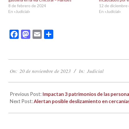
nueva)
nueva)
8 de febrero de 2024
12 de diciembre
En «Judicial»
En «Judicial»
Facebook
Mastodon
Email
Compartir
2023-
11-
On:
20 de noviembre de 2023
In:
Judicial
20
Previous Post:
Impactan 3 patrimonios de las personas
Next Post:
Alertan posible deslizamiento en cercanía