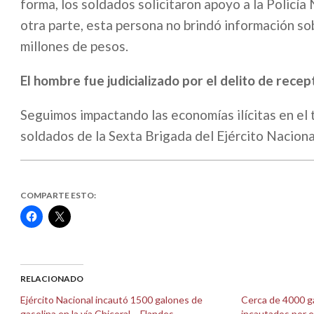
forma, los soldados solicitaron apoyo a la Policía 
otra parte, esta persona no brindó información so
millones de pesos.
El hombre fue judicializado por el delito de recep
Seguimos impactando las economías ilícitas en el t
soldados de la Sexta Brigada del Ejército Naciona
COMPARTE ESTO:
Haz
Haz
clic
clic
para
para
compartir
compartir
en
en
Facebook
X
(Se
(Se
abre
abre
RELACIONADO
en
en
una
una
Ejército Nacional incautó 1500 galones de
Cerca de 4000 g
ventana
ventana
gasolina en la vía Chicoral – Flandes
incautados por e