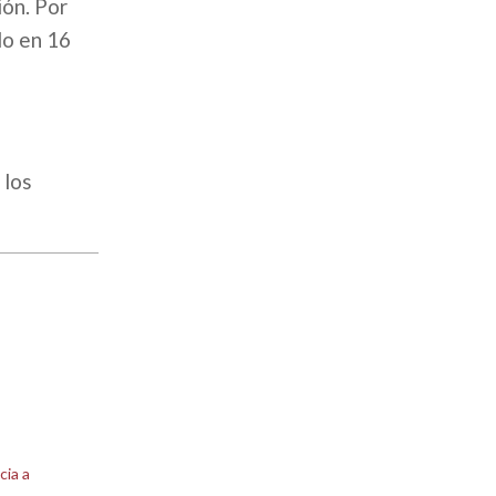
ión. Por
do en 16
 los
cia a