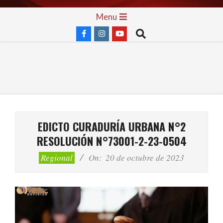
Skip
Primary
Menu
to
Navigation
Search
content
Menu
EDICTO CURADURÍA URBANA N°2
RESOLUCIÓN N°73001-2-23-0504
Regional
On:
20 de octubre de 2023