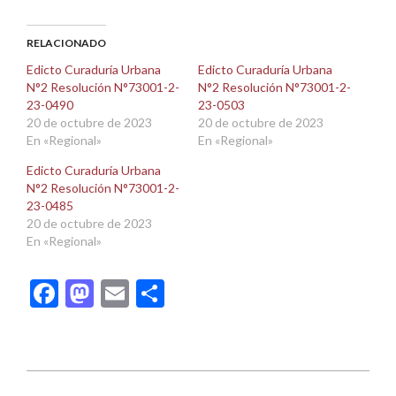
en
en
Facebook
X
(Se
(Se
abre
abre
RELACIONADO
en
en
una
una
Edicto Curaduría Urbana
Edicto Curaduría Urbana
ventana
ventana
N°2 Resolución N°73001-2-
N°2 Resolución N°73001-2-
nueva)
nueva)
23-0490
23-0503
20 de octubre de 2023
20 de octubre de 2023
En «Regional»
En «Regional»
Edicto Curaduría Urbana
N°2 Resolución N°73001-2-
23-0485
20 de octubre de 2023
En «Regional»
Facebook
Mastodon
Email
Compartir
2023-