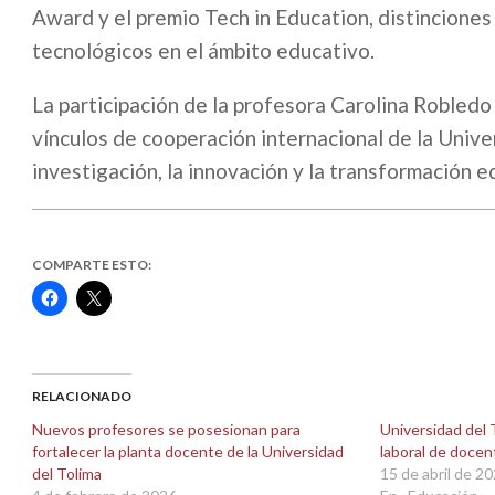
Award y el premio Tech in Education, distinciones 
tecnológicos en el ámbito educativo.
La participación de la profesora Carolina Robledo
vínculos de cooperación internacional de la Unive
investigación, la innovación y la transformación e
COMPARTE ESTO:
Haz
Haz
clic
clic
para
para
compartir
compartir
en
en
Facebook
X
(Se
(Se
abre
abre
RELACIONADO
en
en
una
una
Nuevos profesores se posesionan para
Universidad del T
ventana
ventana
fortalecer la planta docente de la Universidad
laboral de docen
nueva)
nueva)
del Tolima
15 de abril de 2