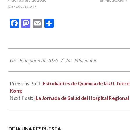
4 de febrero de 2026
En «Educación»
En «Educación»
Facebook
Mastodon
Email
Compartir
2026-
06-
On:
9 de junio de 2026
In:
Educación
09
Previous Post:
Estudiantes de Química de la UT fuer
Kong
Next Post:
¡La Jornada de Salud del Hospital Regional 
DEJA UNA RESPUESTA