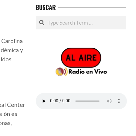
BUSCAR
Search
 Carolina
adémica y
nidos.
bal Center
sión es
onas,