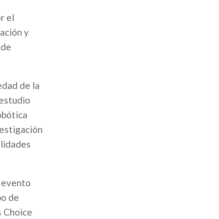
r el
ación y
 de
edad de la
 estudio
obótica
vestigación
ilidades
, evento
po de
s Choice