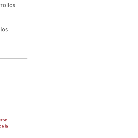
rollos
 los
eron
e la