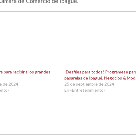
a Cámara de Comercio de Ibagué.
a para recibir a los grandes
¡Desfiles para todos! Prográmese para
pasarelas de Ibagué, Negocios & Mod
e de 2024
25 de septiembre de 2024
ento»
En «Entretenimiento»