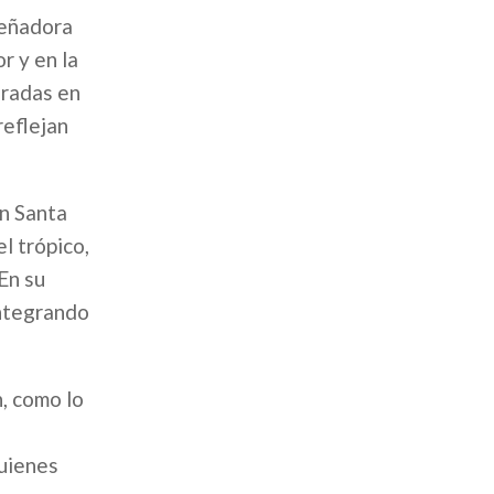
señadora
r y en la
oradas en
reflejan
en Santa
el trópico,
En su
integrando
, como lo
quienes