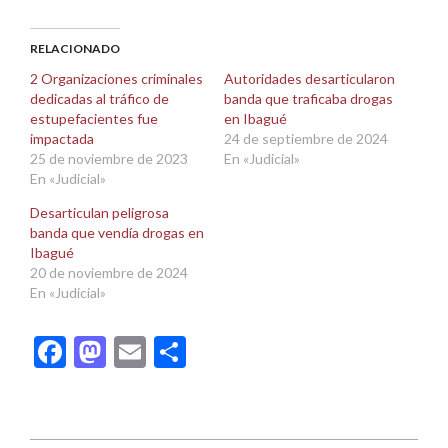
en
en
Facebook
X
(Se
(Se
abre
abre
RELACIONADO
en
en
una
una
2 Organizaciones criminales
Autoridades desarticularon
ventana
ventana
dedicadas al tráfico de
banda que traficaba drogas
nueva)
nueva)
estupefacientes fue
en Ibagué
impactada
24 de septiembre de 2024
25 de noviembre de 2023
En «Judicial»
En «Judicial»
Desarticulan peligrosa
banda que vendía drogas en
Ibagué
20 de noviembre de 2024
En «Judicial»
Facebook
Mastodon
Email
Compartir