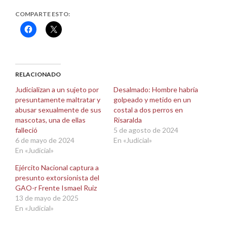
COMPARTE ESTO:
Haz
Haz
clic
clic
para
para
compartir
compartir
en
en
Facebook
X
(Se
(Se
abre
abre
RELACIONADO
en
en
una
una
Judicializan a un sujeto por
Desalmado: Hombre habría
ventana
ventana
presuntamente maltratar y
golpeado y metido en un
nueva)
nueva)
abusar sexualmente de sus
costal a dos perros en
mascotas, una de ellas
Risaralda
falleció
5 de agosto de 2024
6 de mayo de 2024
En «Judicial»
En «Judicial»
Ejército Nacional captura a
presunto extorsionista del
GAO-r Frente Ismael Ruiz
13 de mayo de 2025
En «Judicial»