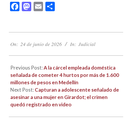
Facebook
Mastodon
Email
Compartir
2026-
06-
On:
24 de junio de 2026
In:
Judicial
24
Previous Post:
A la cárcel empleada doméstica
señalada de cometer 4 hurtos por más de 1.600
millones de pesos en Medellín
Next Post:
Capturan a adolescente señalado de
asesinar a una mujer en Girardot; el crimen
quedó registrado en video