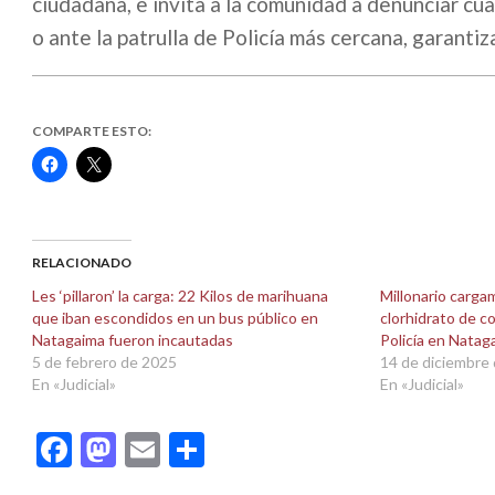
ciudadana, e invita a la comunidad a denunciar cua
o ante la patrulla de Policía más cercana, garanti
COMPARTE ESTO:
Haz
Haz
clic
clic
para
para
compartir
compartir
en
en
Facebook
X
(Se
(Se
abre
abre
RELACIONADO
en
en
una
una
Les ‘pillaron’ la carga: 22 Kilos de marihuana
Millonario carga
ventana
ventana
que iban escondidos en un bus público en
clorhidrato de c
nueva)
nueva)
Natagaima fueron incautadas
Policía en Natag
5 de febrero de 2025
14 de diciembre
En «Judicial»
En «Judicial»
Facebook
Mastodon
Email
Compartir