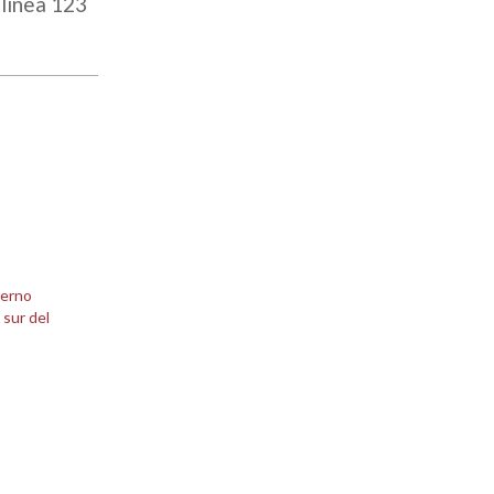
 línea 123
ierno
 sur del