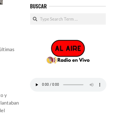
BUSCAR
Search
últimas
to y
elantaban
del