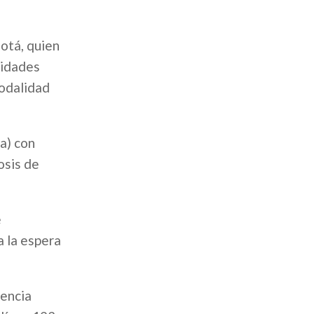
otá, quien
ridades
modalidad
a) con
osis de
e
a la espera
vencia