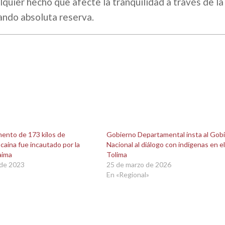
lquier hecho que afecte la tranquilidad a través de la
zando absoluta reserva.
mento de 173 kilos de
Gobierno Departamental insta al Gob
ocaína fue incautado por la
Nacional al diálogo con indígenas en el
aima
Tolima
 de 2023
25 de marzo de 2026
En «Regional»