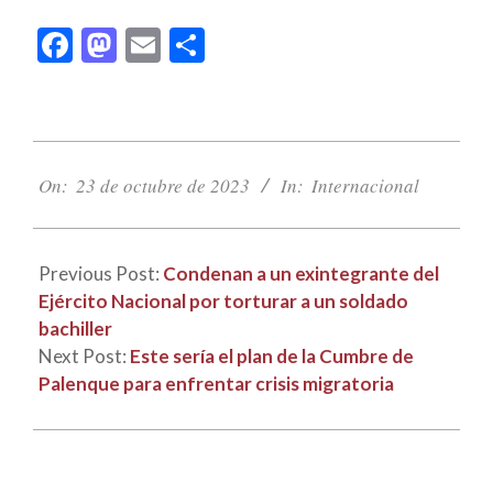
Facebook
Mastodon
Email
Compartir
2023-
10-
On:
23 de octubre de 2023
In:
Internacional
23
Previous Post:
Condenan a un exintegrante del
Ejército Nacional por torturar a un soldado
bachiller
Next Post:
Este sería el plan de la Cumbre de
Palenque para enfrentar crisis migratoria