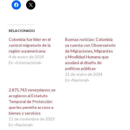
Haz
Haz
clic
clic
para
para
compartir
compartir
en
en
Facebook
X
(Se
(Se
abre
abre
RELACIONADO
en
en
una
una
Colombia fue líder en el
Buenas noticias: Colombia
ventana
ventana
control migratorio de la
ya cuenta con Observatorio
nueva)
nueva)
región suramericana
de Migraciones, Migrantes
4 de enero de 2024
y Movilidad Humana que
En «Internacional»
ayudará al diseño de
políticas públicas
31 de enero de 2024
En «Nacional»
2.875.743 venezolanos se
acogieron al Estatuto
Temporal de Protección
que les permite acceso a
bienes y servicios
11 de noviembre de 2023
En «Nacional»