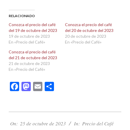
compartir
compartir
en
en
Facebook
X
(Se
(Se
abre
abre
RELACIONADO
en
en
una
una
Conozca el precio del café
Conozca el precio del café
ventana
ventana
del 19 de octubre del 2023
del 20 de octubre del 2023
nueva)
nueva)
19 de octubre de 2023
20 de octubre de 2023
En «Precio del Café»
En «Precio del Café»
Conozca el precio del café
del 21 de octubre del 2023
21 de octubre de 2023
En «Precio del Café»
Facebook
Mastodon
Email
Compartir
2023-
10-
On:
25 de octubre de 2023
In:
Precio del Café
25