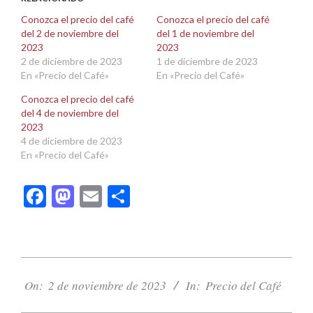
en
en
una
una
Conozca el precio del café
Conozca el precio del café
ventana
ventana
del 2 de noviembre del
del 1 de noviembre del
nueva)
nueva)
2023
2023
2 de diciembre de 2023
1 de diciembre de 2023
En «Precio del Café»
En «Precio del Café»
Conozca el precio del café
del 4 de noviembre del
2023
4 de diciembre de 2023
En «Precio del Café»
Facebook
Mastodon
Email
Compartir
2023-
11-
On:
2 de noviembre de 2023
In:
Precio del Café
02