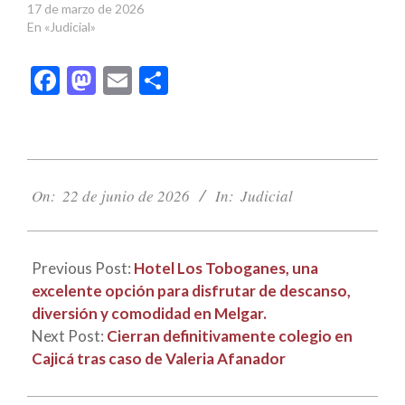
17 de marzo de 2026
En «Judicial»
Facebook
Mastodon
Email
Compartir
2026-
06-
On:
22 de junio de 2026
In:
Judicial
22
Previous Post:
Hotel Los Toboganes, una
excelente opción para disfrutar de descanso,
diversión y comodidad en Melgar.
Next Post:
Cierran definitivamente colegio en
Cajicá tras caso de Valeria Afanador