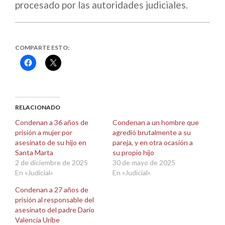
procesado por las autoridades judiciales.
COMPARTE ESTO:
Haz
Haz
clic
clic
para
para
compartir
compartir
en
en
Facebook
X
(Se
(Se
abre
abre
RELACIONADO
en
en
una
una
Condenan a 36 años de
Condenan a un hombre que
ventana
ventana
prisión a mujer por
agredió brutalmente a su
nueva)
nueva)
asesinato de su hijo en
pareja, y en otra ocasión a
Santa Marta
su propio hijo
2 de diciembre de 2025
30 de mayo de 2025
En «Judicial»
En «Judicial»
Condenan a 27 años de
prisión al responsable del
asesinato del padre Darío
Valencia Uribe