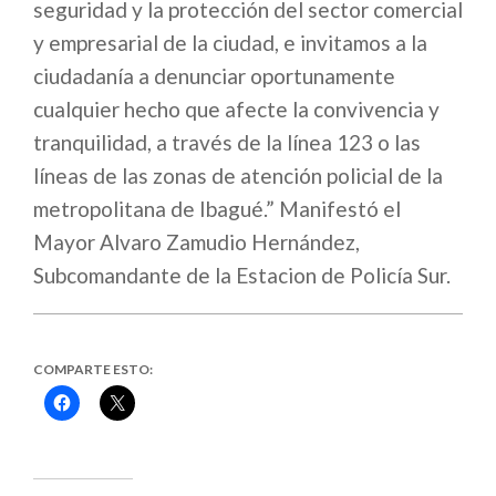
seguridad y la protección del sector comercial
y empresarial de la ciudad, e invitamos a la
ciudadanía a denunciar oportunamente
cualquier hecho que afecte la convivencia y
tranquilidad, a través de la línea 123 o las
líneas de las zonas de atención policial de la
metropolitana de Ibagué.” Manifestó el
Mayor Alvaro Zamudio Hernández,
Subcomandante de la Estacion de Policía Sur.
COMPARTE ESTO:
Haz
Haz
clic
clic
para
para
compartir
compartir
en
en
Facebook
X
(Se
(Se