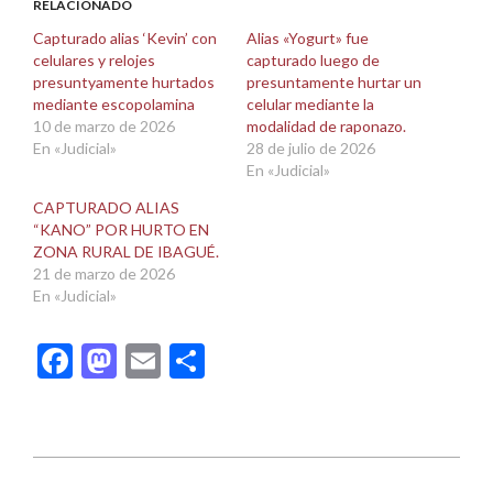
abre
abre
RELACIONADO
en
en
una
una
Capturado alias ‘Kevin’ con
Alias «Yogurt» fue
ventana
ventana
celulares y relojes
capturado luego de
nueva)
nueva)
presuntyamente hurtados
presuntamente hurtar un
mediante escopolamina
celular mediante la
10 de marzo de 2026
modalidad de raponazo.
En «Judicial»
28 de julio de 2026
En «Judicial»
CAPTURADO ALIAS
“KANO” POR HURTO EN
ZONA RURAL DE IBAGUÉ.
21 de marzo de 2026
En «Judicial»
Facebook
Mastodon
Email
Compartir
2026-