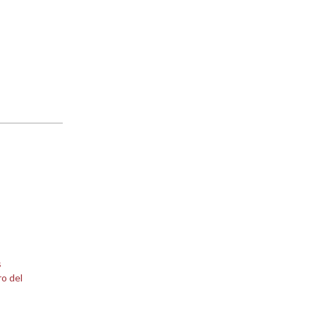
s
ro del