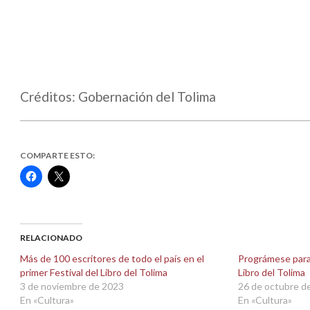
Créditos: Gobernación del Tolima
COMPARTE ESTO:
Haz
Haz
clic
clic
para
para
compartir
compartir
en
en
Facebook
X
(Se
(Se
abre
abre
RELACIONADO
en
en
una
una
Más de 100 escritores de todo el país en el
Prográmese para v
ventana
ventana
primer Festival del Libro del Tolima
Libro del Tolima
nueva)
nueva)
3 de noviembre de 2023
26 de octubre d
En «Cultura»
En «Cultura»