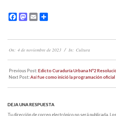
Facebook
Mastodon
Email
Compartir
2023-
11-
On:
4 de noviembre de 2023
In:
Cultura
04
Previous Post:
Edicto Curaduría Urbana N°2 Resoluc
Next Post:
Así fue como inició la programación oficial
DEJA UNA RESPUESTA
Tu dirección de correo electrónico no será publicada.
Lo