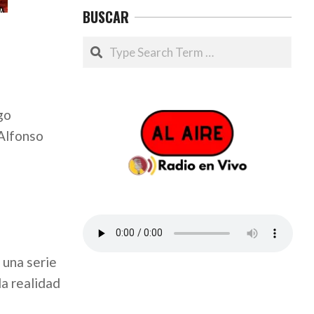
BUSCAR
Search
go
 Alfonso
 una serie
la realidad