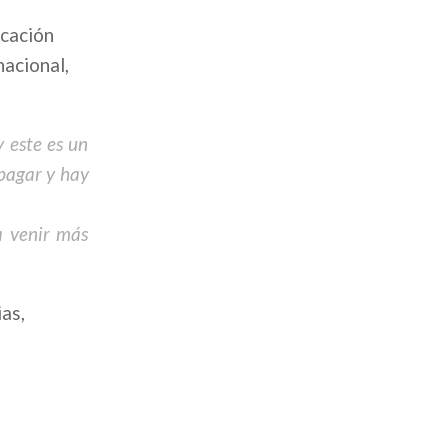
icación
nacional,
 este es un
apagar y hay
a venir más
as,