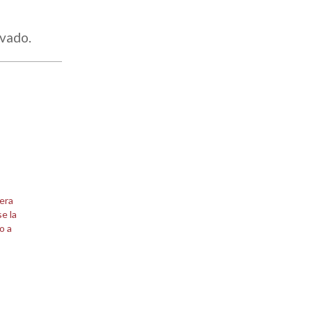
avado.
era
e la
o a