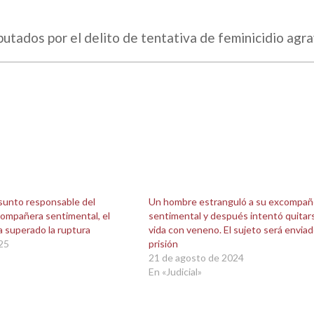
putados por el delito de tentativa de feminicidio agr
esunto responsable del
Un hombre estranguló a su excompañ
compañera sentimental, el
sentimental y después intentó quitars
 superado la ruptura
vida con veneno. El sujeto será enviad
025
prisión
21 de agosto de 2024
En «Judicial»