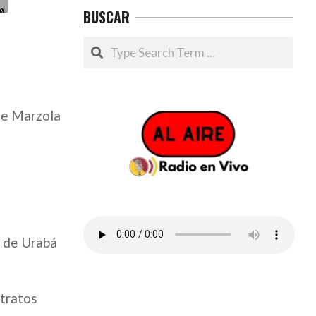
BUSCAR
Search
ue Marzola
o de Urabá
ltratos