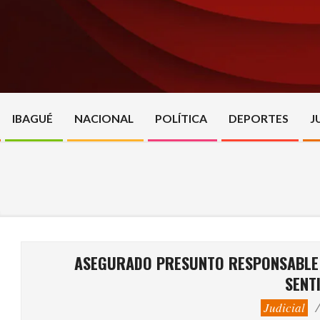
Skip
to
content
IBAGUÉ
NACIONAL
POLÍTICA
DEPORTES
J
ASEGURADO PRESUNTO RESPONSABLE 
SENT
Judicial