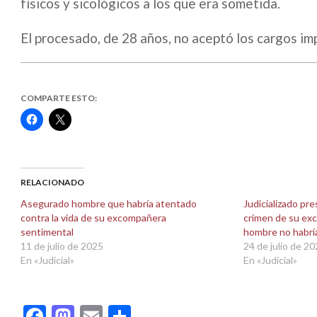
físicos y sicológicos a los que era sometida.
El procesado, de 28 años, no aceptó los cargos im
COMPARTE ESTO:
Haz
Haz
clic
clic
para
para
compartir
compartir
en
en
Facebook
X
(Se
(Se
abre
abre
RELACIONADO
en
en
una
una
Asegurado hombre que habría atentado
Judicializado pr
ventana
ventana
contra la vida de su excompañera
crimen de su ex
nueva)
nueva)
sentimental
hombre no habría
11 de julio de 2025
24 de julio de 2
En «Judicial»
En «Judicial»
Facebook
Mastodon
Email
Compartir