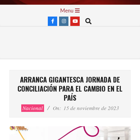
Skip
Primary
Menu
to
Navigation
Search
content
Menu
ARRANCA GIGANTESCA JORNADA DE
CONCILIACIÓN PARA EL CAMBIO EN EL
PAÍS
Nacional
On:
15 de noviembre de 2023