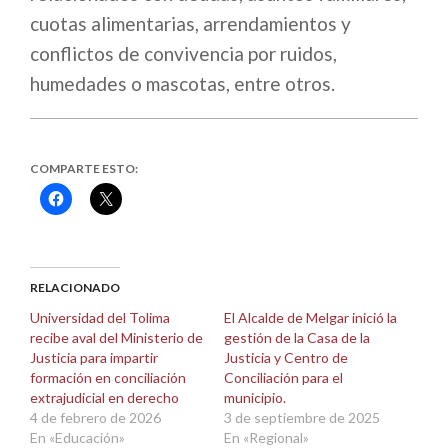
cuotas alimentarias, arrendamientos y
conflictos de convivencia por ruidos,
humedades o mascotas, entre otros.
COMPARTE ESTO:
Haz
Haz
clic
clic
para
para
compartir
compartir
en
en
Facebook
X
(Se
(Se
abre
abre
RELACIONADO
en
en
una
una
Universidad del Tolima
El Alcalde de Melgar inició la
ventana
ventana
recibe aval del Ministerio de
gestión de la Casa de la
nueva)
nueva)
Justicia para impartir
Justicia y Centro de
formación en conciliación
Conciliación para el
extrajudicial en derecho
municipio.
4 de febrero de 2026
3 de septiembre de 2025
En «Educación»
En «Regional»