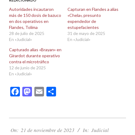
abre
abre
RELACIONADO
en
en
una
una
Autoridades incautaron
Capturan en Flandes a alias
ventana
ventana
más de 150 dosis de bazuco
«Chela», presunto
nueva)
nueva)
en dos operativos en
expendedor de
Flandes, Tolima
estupefacientes
28 de julio de 2025
31 de mayo de 2025
En «Judicial»
En «Judicial»
Capturado alias «Brayan» en
Girardot durante operativo
contra el microtráfico
12 de junio de 2025
En «Judicial»
Facebook
Mastodon
Email
Compartir
2023-
11-
On:
21 de noviembre de 2023
In:
Judicial