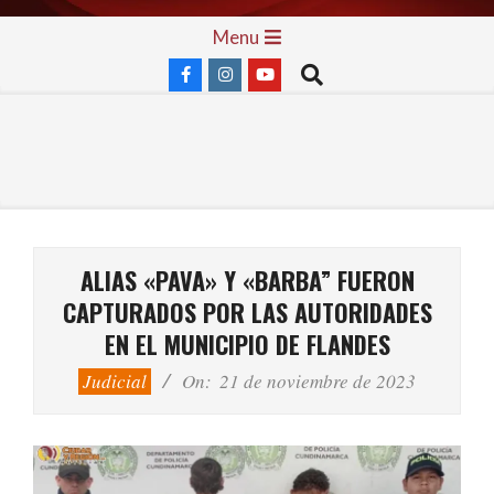
Skip
Primary
Menu
to
Navigation
Search
content
Menu
ALIAS «PAVA» Y «BARBA” FUERON
CAPTURADOS POR LAS AUTORIDADES
EN EL MUNICIPIO DE FLANDES
Judicial
On:
21 de noviembre de 2023