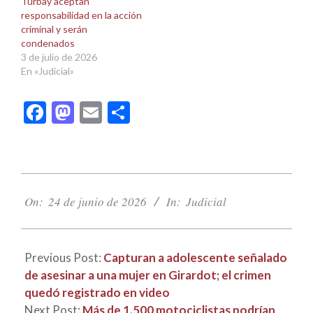
Turbay aceptan
responsabilidad en la acción
criminal y serán
condenados
3 de julio de 2026
En «Judicial»
Facebook
Mastodon
Email
Compartir
2026-
06-
On:
24 de junio de 2026
In:
Judicial
24
Previous Post:
Capturan a adolescente señalado
de asesinar a una mujer en Girardot; el crimen
quedó registrado en video
Next Post:
Más de 1.500 motociclistas podrían