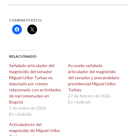
COMPARTE ESTO:
Haz
Haz
clic
clic
para
para
compartir
compartir
en
en
Facebook
X
(Se
(Se
abre
abre
RELACIONADO
en
en
una
una
Señalado articulador del
Acusado señalado
ventana
ventana
magnicidio del senador
articulador del magnicidio
nueva)
nueva)
Miguel Uribe Turbay es
del senador y precandidato
imputado por crimen
presidencial Miguel Uribe
relacionado con actividades
Turbay
de narcomenudeo en
27 de febrero de 2026
Bogotá
En «Judicial»
5 de enero de 2026
En «Judicial»
Articuladores del
magnicidio de Miguel Uribe