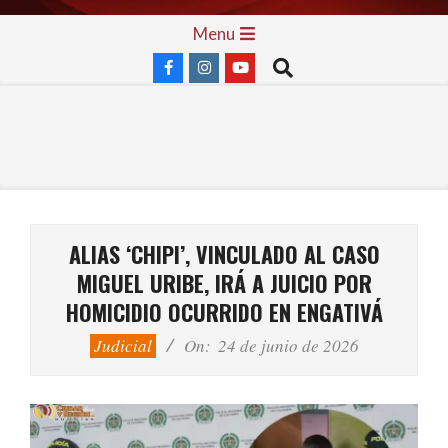
Skip
Primary
Menu
to
Navigation
Search
content
Menu
ALIAS ‘CHIPI’, VINCULADO AL CASO
MIGUEL URIBE, IRÁ A JUICIO POR
HOMICIDIO OCURRIDO EN ENGATIVÁ
Judicial
On:
24 de junio de 2026