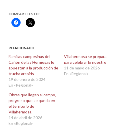
COMPARTE ESTO:
Haz
Haz
clic
clic
para
para
compartir
compartir
en
en
Facebook
X
(Se
(Se
abre
abre
RELACIONADO
en
en
una
una
Familias campesinas del
Villahermosa se prepara
ventana
ventana
Cañón de las Hermosas le
para celebrar lo nuestro
nueva)
nueva)
apuestan a la producción de
11 de mayo de 2026
trucha arcoíris
En «Regional»
19 de enero de 2024
En «Regional»
Obras que llegan al campo,
progreso que se queda en
el territorio de
Villahermosa.
14 de abril de 2026
En «Regional»