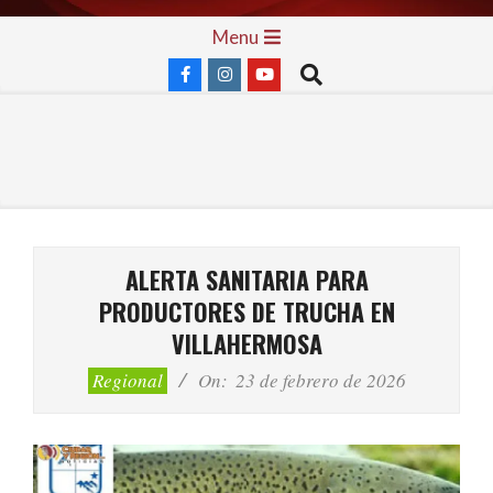
Skip
Primary
Menu
to
Navigation
Search
content
Menu
ALERTA SANITARIA PARA
PRODUCTORES DE TRUCHA EN
VILLAHERMOSA
Regional
On:
23 de febrero de 2026