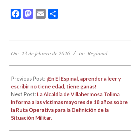
Facebook
Mastodon
Email
Compartir
2026-
02-
On:
23 de febrero de 2026
In:
Regional
23
Previous Post:
¡En El Espinal, aprender a leer y
escribir no tiene edad, tiene ganas!
Next Post:
La Alcaldía de Villahermosa Tolima
informa a las víctimas mayores de 18 años sobre
la Ruta Operativa para la Definición de la
Situación Militar.