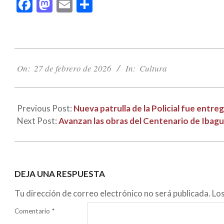
Facebook
Mastodon
Email
Compartir
2026-
02-
On:
27 de febrero de 2026
In:
Cultura
27
Previous Post:
Nueva patrulla de la Policial fue entr
Next Post:
Avanzan las obras del Centenario de Ibagué
DEJA UNA RESPUESTA
Tu dirección de correo electrónico no será publicada.
Lo
Comentario
*