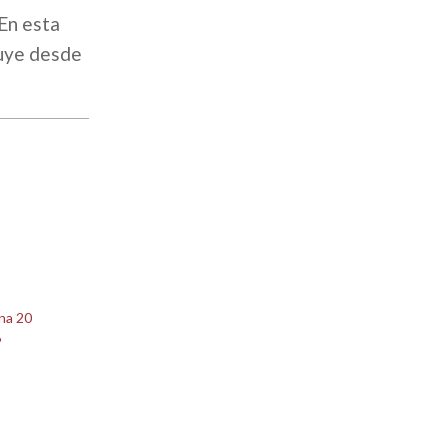
 En esta
ruye desde
na 20
6