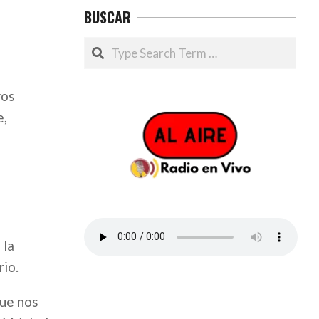
BUSCAR
Search
ros
e,
 la
rio.
que nos