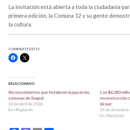
La invitación está abierta a toda la ciudadanía p
primera edición, la Comuna 12 y su gente demostra
la cultura.
COMPARTE ESTO:
Haz
Haz
clic
clic
para
para
compartir
compartir
en
en
Facebook
X
(Se
(Se
abre
abre
RELACIONADO
en
en
una
una
Reconocimientos que fortalecen la paz en las
Con $6.380 millo
ventana
ventana
comunas de Ibagué
reconstrucción de
nueva)
nueva)
13 de abril de 2026
de paz
En «Regional»
19 de diciembre
En «Nacional»