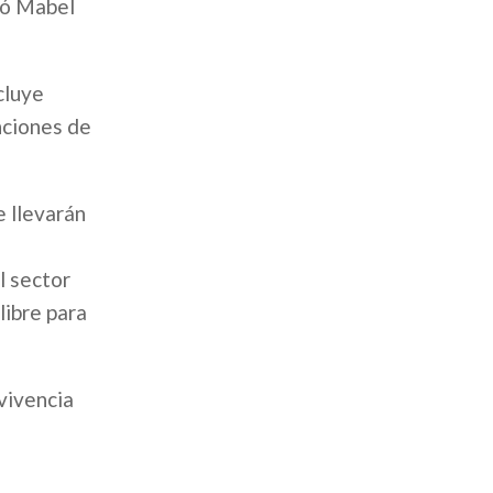
esó Mabel
cluye
enciones de
e llevarán
l sector
libre para
vivencia