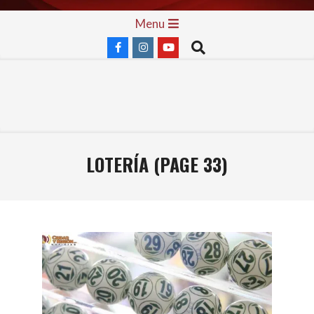
Skip
Primary
Menu
to
Navigation
Search
content
Menu
LOTERÍA
(PAGE 33)