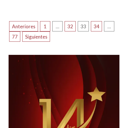
NAVEGACIÓN
Anteriores
1
…
32
33
34
…
DE
77
Siguientes
ENTRADAS